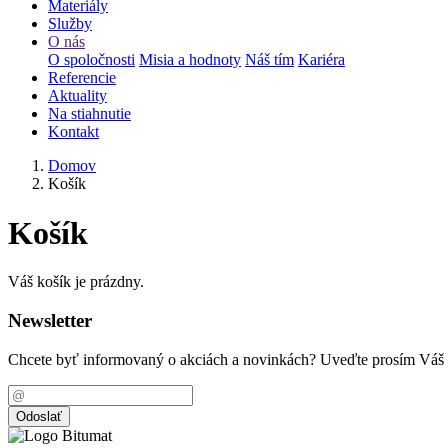
Materiály
Služby
O nás
O spoločnosti
Misia a hodnoty
Náš tím
Kariéra
Referencie
Aktuality
Na stiahnutie
Kontakt
Domov
Košík
Košík
Váš košík je prázdny.
Newsletter
Chcete byť informovaný o akciách a novinkách? Uveďte prosím Váš 