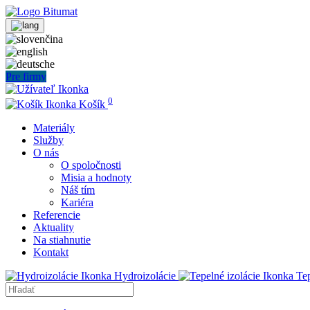
Pre firmy
0
Košík
Materiály
Služby
O nás
O spoločnosti
Misia a hodnoty
Náš tím
Kariéra
Referencie
Aktuality
Na stiahnutie
Kontakt
Hydroizolácie
Tep