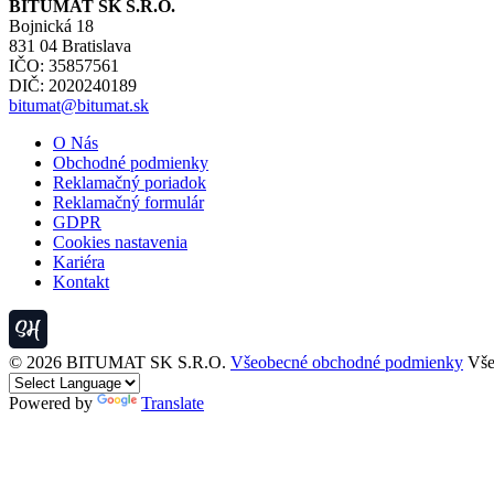
BITUMAT SK S.R.O.
Bojnická 18
831 04 Bratislava
IČO: 35857561
DIČ: 2020240189
bitumat@bitumat.sk
O Nás
Obchodné podmienky
Reklamačný poriadok
Reklamačný formulár
GDPR
Cookies nastavenia
Kariéra
Kontakt
© 2026 BITUMAT SK S.R.O.
Všeobecné obchodné podmienky
Vše
Powered by
Translate