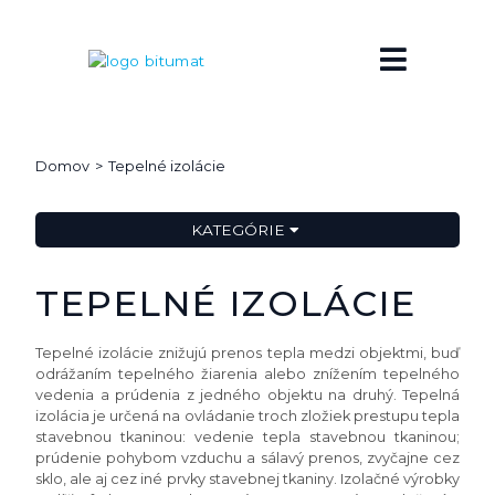
Domov
Tepelné izolácie
KATEGÓRIE
TEPELNÉ IZOLÁCIE
Tepelné izolácie znižujú prenos tepla medzi objektmi, buď
odrážaním tepelného žiarenia alebo znížením tepelného
vedenia a prúdenia z jedného objektu na druhý. Tepelná
izolácia je určená na ovládanie troch zložiek prestupu tepla
stavebnou tkaninou: vedenie tepla stavebnou tkaninou;
prúdenie pohybom vzduchu a sálavý prenos, zvyčajne cez
sklo, ale aj cez iné prvky stavebnej tkaniny. Izolačné výrobky