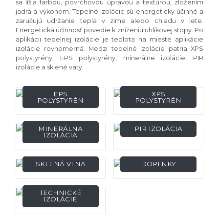
sa líšia farbou, povrchovou úpravou a textúrou, zložením
jadra a výkonom. Tepelné izolácie sú energeticky účinné a
zaručujú udržanie tepla v zime alebo chladu v lete.
Energetická účinnosť povedie k zníženiu uhlíkovej stopy. Po
aplikácii tepelnej izolácie je teplota na mieste aplikácie
izolácie rovnomerná. Medzi tepelné izolácie patria XPS
polystyrény, EPS polystyrény, minerálne izolácie, PIR
izolácie a sklené vaty.
EPS
XPS
POLYSTYRÉN
POLYSTYRÉN
MINERÁLNA
PIR IZOLÁCIA
IZOLÁCIA
SKLENÁ VLNA
DOPLNKY
TECHNICKÉ
IZOLÁCIE