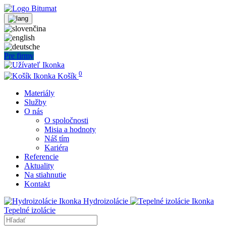
Pre firmy
0
Košík
Materiály
Služby
O nás
O spoločnosti
Misia a hodnoty
Náš tím
Kariéra
Referencie
Aktuality
Na stiahnutie
Kontakt
Hydroizolácie
Tepelné izolácie