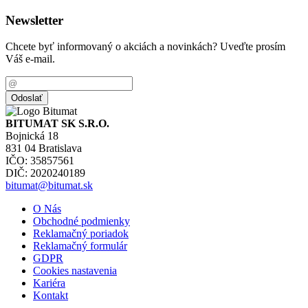
Newsletter
Chcete byť informovaný o akciách a novinkách? Uveďte prosím
Váš e-mail.
BITUMAT SK S.R.O.
Bojnická 18
831 04 Bratislava
IČO: 35857561
DIČ: 2020240189
bitumat@bitumat.sk
O Nás
Obchodné podmienky
Reklamačný poriadok
Reklamačný formulár
GDPR
Cookies nastavenia
Kariéra
Kontakt