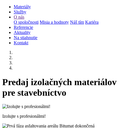
Materiály
Služby
O nás
O spoločnosti
Misia a hodnoty
Náš tím
Kariéra
Referencie
Aktuality
Na stiahnutie
Kontakt
Predaj izolačných materiálov
pre stavebníctvo
Izolujte s profesionálmi!