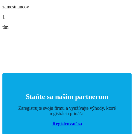
zamestnancov
1
tím
Staňte sa naším partnerom
Zaregistrujte svoju firmu a využívajte výhody, ktoré
registrácia prináša.
Registrovať sa