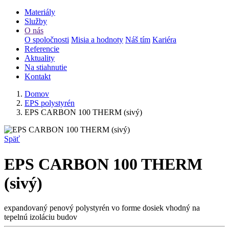
Materiály
Služby
O nás
O spoločnosti
Misia a hodnoty
Náš tím
Kariéra
Referencie
Aktuality
Na stiahnutie
Kontakt
Domov
EPS polystyrén
EPS CARBON 100 THERM (sivý)
Späť
EPS CARBON 100 THERM
(sivý)
expandovaný penový polystyrén vo forme dosiek vhodný na
tepelnú izoláciu budov