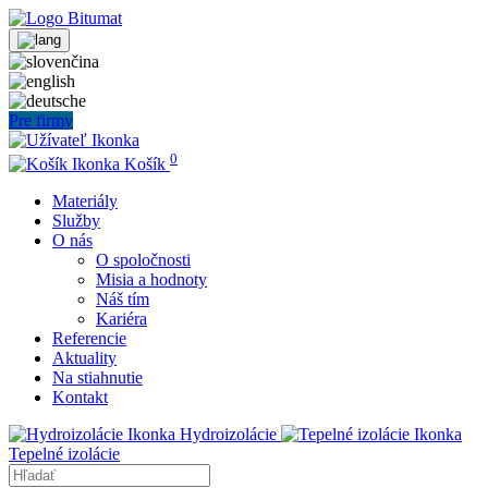
Pre firmy
0
Košík
Materiály
Služby
O nás
O spoločnosti
Misia a hodnoty
Náš tím
Kariéra
Referencie
Aktuality
Na stiahnutie
Kontakt
Hydroizolácie
Tepelné izolácie