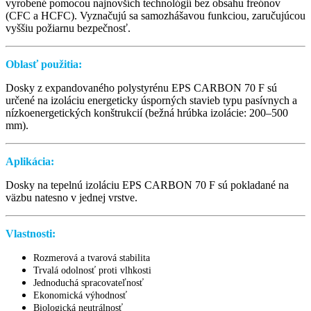
vyrobené pomocou najnovších technológií bez obsahu freónov
(CFC a HCFC). Vyznačujú sa samozhášavou funkciou, zaručujúcou
vyššiu požiarnu bezpečnosť.
Oblasť použitia:
Dosky z expandovaného polystyrénu EPS CARBON 70 F sú
určené na izoláciu energeticky úsporných stavieb typu pasívnych a
nízkoenergetických konštrukcií (bežná hrúbka izolácie: 200–500
mm).
Aplikácia:
Dosky na tepelnú izoláciu EPS CARBON 70 F sú pokladané na
väzbu natesno v jednej vrstve.
Vlastnosti:
Rozmerová a tvarová stabilita
Trvalá odolnosť proti vlhkosti
Jednoduchá spracovateľnosť
Ekonomická výhodnosť
Biologická neutrálnosť