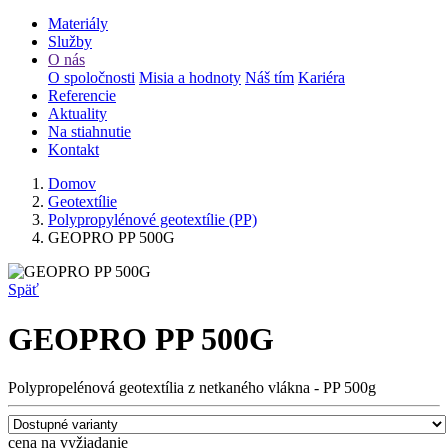
Materiály
Služby
O nás
O spoločnosti
Misia a hodnoty
Náš tím
Kariéra
Referencie
Aktuality
Na stiahnutie
Kontakt
Domov
Geotextílie
Polypropylénové geotextílie (PP)
GEOPRO PP 500G
Späť
GEOPRO PP 500G
Polypropelénová geotextília z netkaného vlákna - PP 500g
cena na vyžiadanie