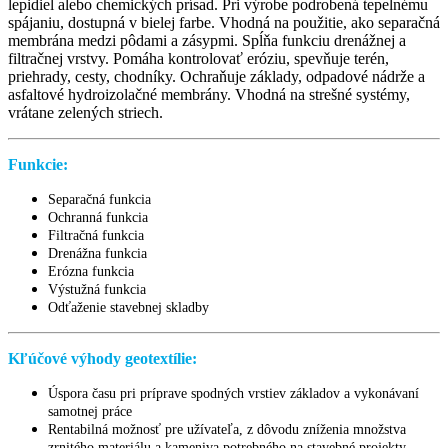
lepidiel alebo chemických prísad. Pri výrobe podrobená tepelnému
spájaniu, dostupná v bielej farbe. Vhodná na použitie, ako separačná
membrána medzi pôdami a zásypmi. Spĺňa funkciu drenážnej a
filtračnej vrstvy. Pomáha kontrolovať eróziu, spevňuje terén,
priehrady, cesty, chodníky. Ochraňuje základy, odpadové nádrže a
asfaltové hydroizolačné membrány. Vhodná na strešné systémy,
vrátane zelených striech.
Funkcie:
Separačná funkcia
Ochranná funkcia
Filtračná funkcia
Drenážna funkcia
Erózna funkcia
Výstužná funkcia
Odťaženie stavebnej skladby
Kľúčové výhody geotextílie:
Úspora času pri príprave spodných vrstiev základov a vykonávaní
samotnej práce
Rentabilná možnosť pre užívateľa, z dôvodu zníženia množstva
zrnitého materiálu a kameniva potrebného na stavebné projekty