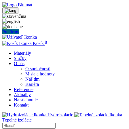
Pre firmy
0
Košík
Materiály
Služby
O nás
O spoločnosti
Misia a hodnoty
Náš tím
Kariéra
Referencie
Aktuality
Na stiahnutie
Kontakt
Hydroizolácie
Tepelné izolácie