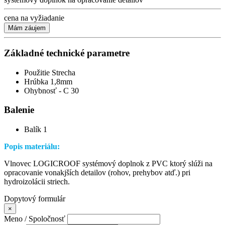
cena na vyžiadanie
Mám záujem
Základné technické parametre
Použitie
Strecha
Hrúbka
1,8mm
Ohybnosť - C
30
Balenie
Balík
1
Popis materiálu:
Vlnovec LOGICROOF systémový doplnok z PVC ktorý slúži na
opracovanie vonakjších detailov (rohov, prehybov atď.) pri
hydroizolácii striech.
Dopytový formulár
×
Meno / Spoločnosť