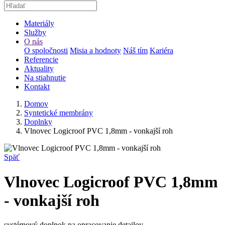
Materiály
Služby
O nás
O spoločnosti
Misia a hodnoty
Náš tím
Kariéra
Referencie
Aktuality
Na stiahnutie
Kontakt
Domov
Syntetické membrány
Doplnky
Vlnovec Logicroof PVC 1,8mm - vonkajší roh
Späť
Vlnovec Logicroof PVC 1,8mm
- vonkajší roh
systémový doplnok na opracovanie detailov