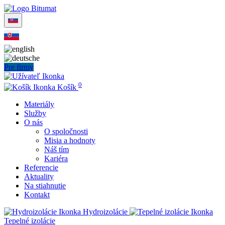
Pre firmy
0
Košík
Materiály
Služby
O nás
O spoločnosti
Misia a hodnoty
Náš tím
Kariéra
Referencie
Aktuality
Na stiahnutie
Kontakt
Hydroizolácie
Tepelné izolácie