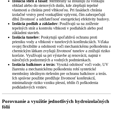
Izolácia stien a fasád
: Membrány sa inštalujú za vonkajší
obklad alebo do stenových dutín, kde zlepšujú tepelné
vlastnosti a chránia pred vlhkosťou. Pri fasádach chránia
izolačné vrstvy pred vonkajšími vplyvmi, čím zabezpečujú
dlhú životnosť a udržateľnosť energetickej efektivity budovy.
Izolácia podláh a základov
: Používajú sa na zníženie
tepelných strát a kontrolu vlhkosti v podlahách alebo pod
základmi stavieb.
Izolácia tunelov
: Poskytujú spoľahlivú ochranu proti
prieniku vody a vlhkosti v tunelových konštrukciách. Vďaka
svojej flexibilite a odolnosti voči mechanickému poškodeniu a
chemickým látkam zvyšujú životnosť tunelov a znižujú riziko
korózie. Využívajú sa pri výstavbe aj renovácii, najmä v
náročných podzemných a vodných podmienkach.
Izolácia balkónov a terás
: Vysoká odolnosť voči vode, UV
žiareniu a mechanickému poškodeniu robí syntetické
membrány ideálnym riešením pre ochranu balkónov a terás.
Ich správne použitie predlžuje životnosť konštrukcií,
minimalizuje riziko vzniku plesní, trhlín či poškodenia
podkladových vrstiev.
Porovnanie a využitie jednotlivých hydroizolačných
fólií