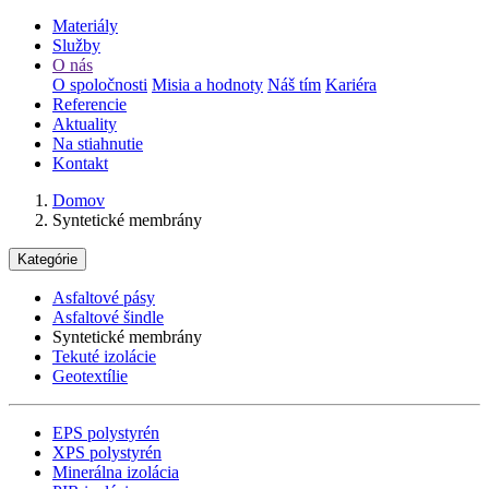
Materiály
Služby
O nás
O spoločnosti
Misia a hodnoty
Náš tím
Kariéra
Referencie
Aktuality
Na stiahnutie
Kontakt
Domov
Syntetické membrány
Kategórie
Asfaltové pásy
Asfaltové šindle
Syntetické membrány
Tekuté izolácie
Geotextílie
EPS polystyrén
XPS polystyrén
Minerálna izolácia