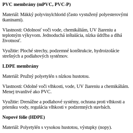
PVC membrány (mPVC, PVC-P)
Materiál: Mäkký polyvinylchlorid (často vystužený polyesterovými
tkaninami).
Vlastnosti: Odolnosť voči vode, chemikáliám, UV žiareniu a
teplotným výkyvom. Jednoduchá inštalácia, nízka údržba a dlhá
životnosť.
Využitie: Ploché strechy, podzemné konštrukcie, hydroizolácie
strešných a podlahových systémov.
LDPE membrány
Materiál: Pružný polyetylén s nízkou hustotou.
Vlastnosti: Odolné voči vlhkosti, vode, UV žiareniu a chemikáliám.
Menej trvanlivé ako PVC.
Využitie: Drenážne a podlahové systémy, ochrana proti vlhkosti a
prieniku vody, regulácia vlhkosti v podzemných stavbách.
Nopové fólie (HDPE)
Materiál: Polyetylén s vysokou hustotou, výstupky (nopy).