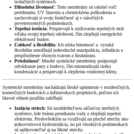
izolačných systémoch.
Dlhodobá životnosť
: Tieto membrány sú odolné voči
pretrhnutiu, UV žiareniu a chemickému poškodeniu a
zachovávajú si svoju funkčnosť aj v náročných
poveternostných podmienkach.
Tepelná izolácia
: Prispievajú k znižovaniu tepelných strát
vďaka svojej tepelnej odolnosti, čím zlepšujú energetickú
efektívnosť budov.
Ľahkosť a flexibilita
: Ich nízka hmotnosť a vysoká
flexibilita umožňujú jednoduchú manipuláciu, inštaláciu a
prispôsobenie rôznym tvarom a štruktúram.
Priedušnosť
: Mnohé syntetické membrány podporujú
odvádzanie pary z budovy, čím minimalizujú riziko
kondenzácie a prispievajú k zlepšeniu vnútornej klímy.
Syntetické membrány nachádzajú široké uplatnenie v rezidenčných,
komerčných budovách a inžinierskych projektoch, pričom ich
hlavné oblasti použitia zahŕňajú:
Izolácia striech
: Sú neoddeliteľnou súčasťou strešných
systémov, kde bránia prenikaniu vody a zlepšujú tepelnú
efektivitu. Predovšetkým sa využívajú na ploché strechy ako
jednovrstvová hydroizolácia, no pri vhodných podmienkach
sú aplikovateľné aj na šikmé strechy.