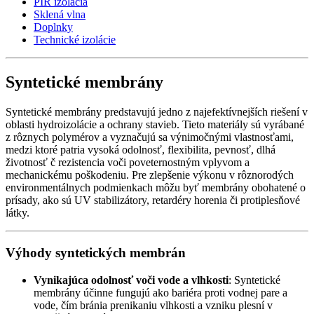
PIR izolácia
Sklená vlna
Doplnky
Technické izolácie
Syntetické membrány
Syntetické membrány predstavujú jedno z najefektívnejších riešení v
oblasti hydroizolácie a ochrany stavieb. Tieto materiály sú vyrábané
z rôznych polymérov a vyznačujú sa výnimočnými vlastnosťami,
medzi ktoré patria vysoká odolnosť, flexibilita, pevnosť, dlhá
životnosť č rezistencia voči poveternostným vplyvom a
mechanickému poškodeniu. Pre zlepšenie výkonu v rôznorodých
environmentálnych podmienkach môžu byť membrány obohatené o
prísady, ako sú UV stabilizátory, retardéry horenia či protiplesňové
látky.
Výhody syntetických membrán
Vynikajúca odolnosť voči vode a vlhkosti
: Syntetické
membrány účinne fungujú ako bariéra proti vodnej pare a
vode, čím bránia prenikaniu vlhkosti a vzniku plesní v