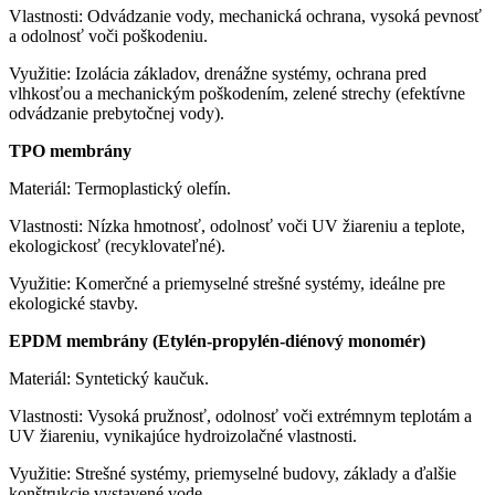
Vlastnosti: Odvádzanie vody, mechanická ochrana, vysoká pevnosť
a odolnosť voči poškodeniu.
Využitie: Izolácia základov, drenážne systémy, ochrana pred
vlhkosťou a mechanickým poškodením, zelené strechy (efektívne
odvádzanie prebytočnej vody).
TPO membrány
Materiál: Termoplastický olefín.
Vlastnosti: Nízka hmotnosť, odolnosť voči UV žiareniu a teplote,
ekologickosť (recyklovateľné).
Využitie: Komerčné a priemyselné strešné systémy, ideálne pre
ekologické stavby.
EPDM membrány (Etylén-propylén-diénový monomér)
Materiál: Syntetický kaučuk.
Vlastnosti: Vysoká pružnosť, odolnosť voči extrémnym teplotám a
UV žiareniu, vynikajúce hydroizolačné vlastnosti.
Využitie: Strešné systémy, priemyselné budovy, základy a ďalšie
konštrukcie vystavené vode.