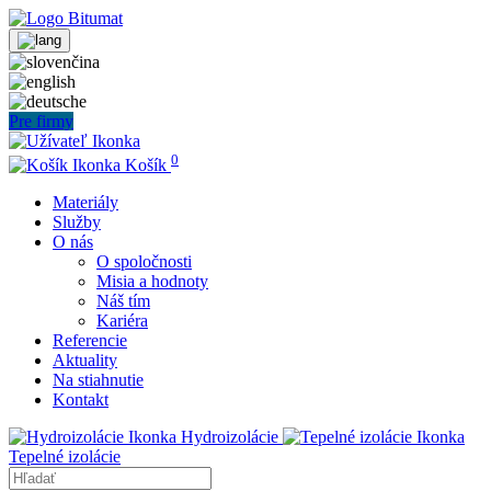
Pre firmy
0
Košík
Materiály
Služby
O nás
O spoločnosti
Misia a hodnoty
Náš tím
Kariéra
Referencie
Aktuality
Na stiahnutie
Kontakt
Hydroizolácie
Tepelné izolácie