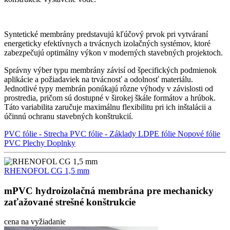
Syntetické membrány predstavujú kľúčový prvok pri vytváraní
energeticky efektívnych a trvácnych izolačných systémov, ktoré
zabezpečujú optimálny výkon v moderných stavebných projektoch.
Správny výber typu membrány závisí od špecifických podmienok
aplikácie a požiadaviek na trvácnosť a odolnosť materiálu.
Jednotlivé typy membrán ponúkajú rôzne výhody v závislosti od
prostredia, pričom sú dostupné v širokej škále formátov a hrúbok.
Táto variabilita zaručuje maximálnu flexibilitu pri ich inštalácii a
účinnú ochranu stavebných konštrukcií.
PVC fólie - Strecha
PVC fólie - Základy
LDPE fólie
Nopové fólie
PVC Plechy
Doplnky
RHENOFOL CG 1,5 mm
mPVC hydroizolačná membrána pre mechanicky
zaťažované strešné konštrukcie
cena na vyžiadanie