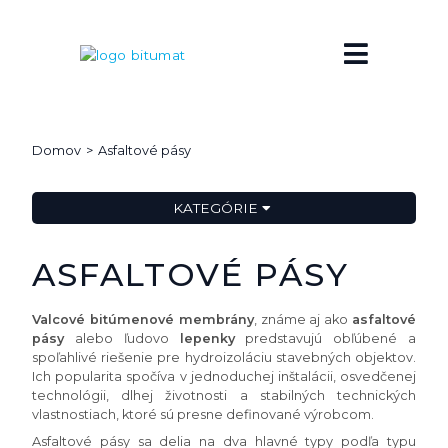
Domov
Asfaltové pásy
KATEGÓRIE
ASFALTOVÉ PÁSY
Valcové bitúmenové membrány
, známe aj ako
asfaltové
pásy
alebo ľudovo
lepenky
predstavujú obľúbené a
spoľahlivé riešenie pre hydroizoláciu stavebných objektov.
Ich popularita spočíva v jednoduchej inštalácii, osvedčenej
technológii, dlhej životnosti a stabilných technických
vlastnostiach, ktoré sú presne definované výrobcom.
Asfaltové pásy sa delia na dva hlavné typy podľa typu