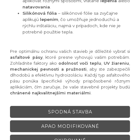
aplikovať rôznymi spôsobmi, vrátane
lepenia
alebo
natavovania
.
Silikónová fólia
– silikónové fólie sa zvyčajne
aplikujú
lepením
, čo umožňuje jednoduchú a
rýchlu inštaláciu, najmä v prípadoch, kde nie je
potrebné použitie tepla.
Pre optimálnu ochranu vašich stavieb je dôležité vybrať si
asfaltové pásy
, ktoré presne vyhovujú vašim potrebám.
Zohľadnite faktory ako
odolnosť voči teplu
,
UV žiareniu
,
mechanickej pevnosti a pružnosti
, aby ste zabezpečili
dlhodobú a efektívnu hydroizoláciu. Každý typ asfaltového
pásu ponúka špecifické výhody prispôsobené rôznym
aplikáciám, čím zaručuje, že vaše stavebné projekty budú
chránené najkvalitnejšími materiálmi
.
SPODNÁ STAVBA
APAO MODIFIKOVANÉ