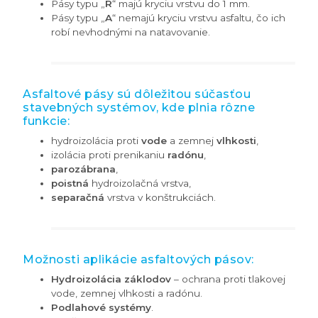
Pásy typu „
R
“ majú kryciu vrstvu do 1 mm.
Pásy typu „
A
“ nemajú kryciu vrstvu asfaltu, čo ich
robí nevhodnými na natavovanie.
Asfaltové pásy sú dôležitou súčasťou
stavebných systémov, kde plnia rôzne
funkcie:
hydroizolácia proti
vode
a zemnej
vlhkosti
,
izolácia proti prenikaniu
radónu
,
parozábrana
,
poistná
hydroizolačná vrstva,
separačná
vrstva v konštrukciách.
Možnosti aplikácie asfaltových pásov:
Hydroizolácia záklodov
– ochrana proti tlakovej
vode, zemnej vlhkosti a radónu.
Podlahové systémy
.