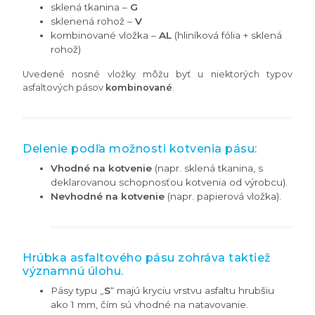
sklená tkanina –
G
sklenená rohož –
V
kombinované vložka –
AL
(hliníková fólia + sklená
rohož)
Uvedené nosné vložky môžu byť u niektorých typov
asfaltových pásov
kombinované
.
Delenie podľa možnosti kotvenia pásu:
Vhodné na kotvenie
(napr. sklená tkanina, s
deklarovanou schopnosťou kotvenia od výrobcu).
Nevhodné na kotvenie
(napr. papierová vložka).
Hrúbka asfaltového pásu zohráva taktiež
významnú úlohu.
Pásy typu „
S
“ majú kryciu vrstvu asfaltu hrubšiu
ako 1 mm, čím sú vhodné na natavovanie.