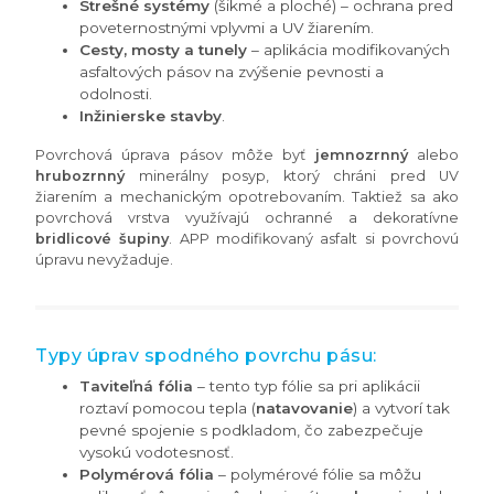
Strešné systémy
(šikmé a ploché) – ochrana pred
poveternostnými vplyvmi a UV žiarením.
Cesty, mosty a tunely
– aplikácia modifikovaných
asfaltových pásov na zvýšenie pevnosti a
odolnosti.
Inžinierske stavby
.
Povrchová úprava pásov môže byť
jemnozrnný
alebo
hrubozrnný
minerálny posyp, ktorý chráni pred UV
žiarením a mechanickým opotrebovaním. Taktiež sa ako
povrchová vrstva využívajú ochranné a dekoratívne
bridlicové šupiny
. APP modifikovaný asfalt si povrchovú
úpravu nevyžaduje.
Typy úprav spodného povrchu pásu:
Taviteľná fólia
– tento typ fólie sa pri aplikácii
roztaví pomocou tepla (
natavovanie
) a vytvorí tak
pevné spojenie s podkladom, čo zabezpečuje
vysokú vodotesnosť.
Polymérová fólia
– polymérové fólie sa môžu