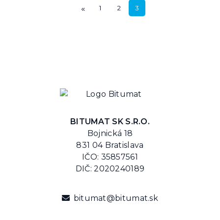
«
1
2
3
BITUMAT SK S.R.O.
Bojnická 18
831 04 Bratislava
IČO: 35857561
DIČ: 2020240189
bitumat@bitumat.sk