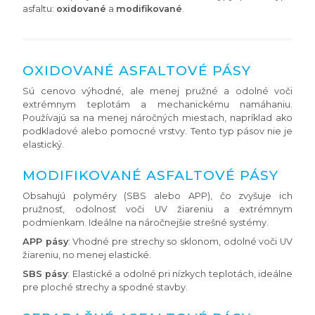
asfaltu:
oxidované
a
modifikované
.
OXIDOVANÉ ASFALTOVÉ PÁSY
Sú cenovo výhodné, ale menej pružné a odolné voči
extrémnym teplotám a mechanickému namáhaniu.
Používajú sa na menej náročných miestach, napríklad ako
podkladové alebo pomocné vrstvy. Tento typ pásov nie je
elastický.
MODIFIKOVANÉ ASFALTOVÉ PÁSY
Obsahujú polyméry (SBS alebo APP), čo zvyšuje ich
pružnosť, odolnosť voči UV žiareniu a extrémnym
podmienkam. Ideálne na náročnejšie strešné systémy.
APP pásy
: Vhodné pre strechy so sklonom, odolné voči UV
žiareniu, no menej elastické.
SBS pásy
: Elastické a odolné pri nízkych teplotách, ideálne
pre ploché strechy a spodné stavby.