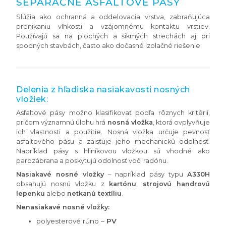
SEPARAČNÉ ASFALTOVÉ PÁSY
Slúžia ako ochranná a oddelovacia vrstva, zabraňujúca
prenikaniu vlhkosti a vzájomnému kontaktu vrstiev.
Používajú sa na plochých a šikmých strechách aj pri
spodných stavbách, často ako dočasné izolačné riešenie.
Delenia z hľadiska nasiakavosti nosných
vložiek:
Asfaltové pásy možno klasifikovať podľa rôznych kritérií,
pričom významnú úlohu hrá
nosná vložka
, ktorá ovplyvňuje
ich vlastnosti a použitie. Nosná vložka určuje pevnosť
asfaltového pásu a zaisťuje jeho mechanickú odolnosť.
Napríklad pásy s hliníkovou vložkou sú vhodné ako
parozábrana a poskytujú odolnosť voči radónu.
Nasiakavé nosné vložky
– napríklad pásy typu
A330H
obsahujú nosnú vložku z
kartónu
,
strojovú handrovú
lepenku
alebo
netkanú textíliu
.
Nenasiakavé nosné vložky:
polyesterové rúno –
PV